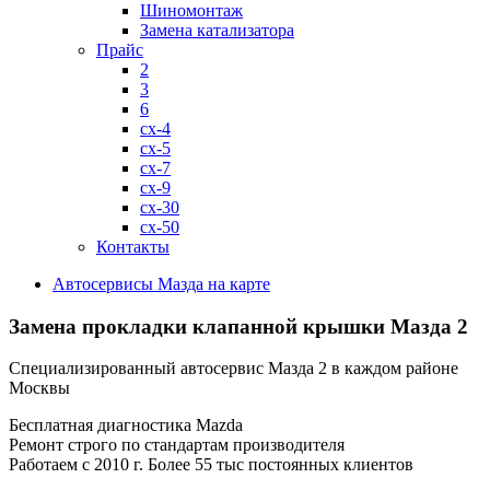
Шиномонтаж
Замена катализатора
Прайс
2
3
6
cx-4
cx-5
cx-7
cx-9
cx-30
cx-50
Контакты
Автосервисы Мазда на карте
Замена прокладки клапанной крышки
Мазда 2
Специализированный автосервис Мазда 2 в каждом районе
Москвы
Бесплатная диагностика Mazda
Ремонт строго по стандартам производителя
Работаем с 2010 г. Более 55 тыс постоянных клиентов