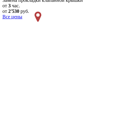
Замена прокладки клапанной крышки
от
3
час.
от
2'530
руб.
Все цены