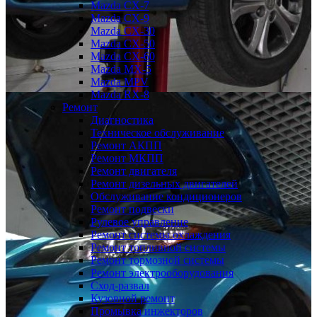
Mazda CX-7
Mazda CX-9
Mazda CX-30
Mazda СХ-50
Mazda СХ-60
Mazda MX-5
Mazda MPV
Mazda RX-8
Ремонт
Диагностика
Техническое обслуживание
Ремонт АКПП
Ремонт МКПП
Ремонт двигателя
Ремонт дизельных двигателей
Обслуживание кондиционеров
Ремонт подвески
Рулевое управление
Ремонт системы охлаждения
Ремонт топливной системы
Ремонт тормозной системы
Ремонт электрооборудования
Сход-развал
Кузовной ремонт
Промывка инжекторов