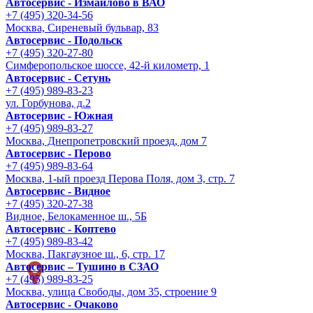
Автосервис - Измайлово в ВАО
+7 (495) 320-34-56
Москва, Сиреневый бульвар, 83
Автосервис - Подольск
+7 (495) 320-27-80
Симферопольское шоссе, 42-й километр, 1
Автосервис - Сетунь
+7 (495) 989-83-23
ул. Горбунова, д.2
Автосервис - Южная
+7 (495) 989-83-27
Москва, Днепропетровский проезд, дом 7
Автосервис - Перово
+7 (495) 989-83-64
Москва, 1-ый проезд Перова Поля, дом 3, стр. 7
Автосервис - Видное
+7 (495) 320-27-38
Видное, Белокаменное ш., 5Б
Автосервис - Коптево
+7 (495) 989-83-42
Москва, Пакгаузное ш., 6, стр. 17
Автосервис – Тушино в СЗАО
+7 (495) 989-83-25
Москва, улица Свободы, дом 35, строение 9
Автосервис - Очаково