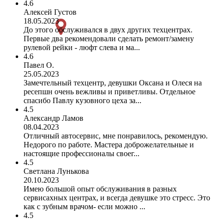
4.6
Алексей Густов
18.05.2023
До этого обслуживался в двух других техцентрах.
Первые два рекомендовали сделать ремонт/замену
рулевой рейки - люфт слева и ма...
4.6
Павел О.
25.05.2023
Замечтельный техцентр, девушки Оксана и Олеся на
ресепшн очень вежливы и приветливы. Отдельное
спасибо Павлу кузовного цеха за...
4.5
Александр Ламов
08.04.2023
Отличный автосервис, мне понравилось, рекомендую.
Недорого по работе. Мастера доброжелательные и
настоящие профессионалы своег...
4.5
Светлана Лунькова
20.10.2023
Имею большой опыт обслуживания в разных
сервисахных центрах, и всегда девушке это стресс. Это
как с зубным врачом- если можно ...
4.5