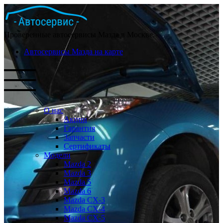
Проверенные автосервисы Мазда в Москве.
Автосервисы Мазда на карте
О нас
Акции
Гарантия
Запчасти
Сертификаты
Модели
Mazda 2
Mazda 3
Mazda 5
Mazda 6
Mazda СХ-3
Mazda СХ-4
Mazda СХ-5