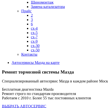
Шиномонтаж
Замена катализатора
Прайс
2
3
6
cx-4
cx-5
cx-7
cx-9
cx-30
cx-50
Контакты
Автосервисы Мазда на карте
Ремонт тормозной системы Мазда
Специализированный автосервис Мазда в каждом районе Мос
Бесплатная диагностика Mazda
Ремонт строго по стандартам производителя
Работаем с 2010 г. Более 55 тыс постоянных клиентов
ВЫБРАТЬ АВТОСЕРВИС