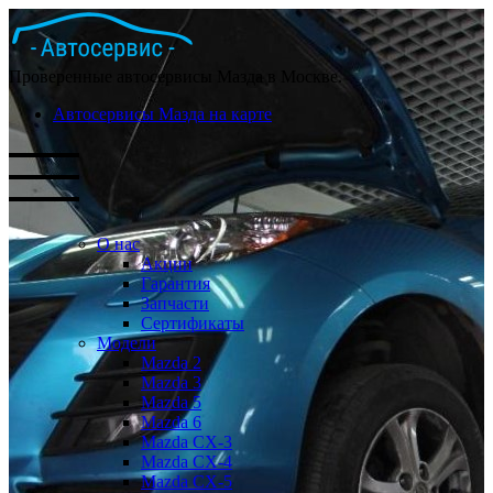
Проверенные автосервисы Мазда в Москве.
Автосервисы Мазда на карте
О нас
Акции
Гарантия
Запчасти
Сертификаты
Модели
Mazda 2
Mazda 3
Mazda 5
Mazda 6
Mazda СХ-3
Mazda СХ-4
Mazda СХ-5