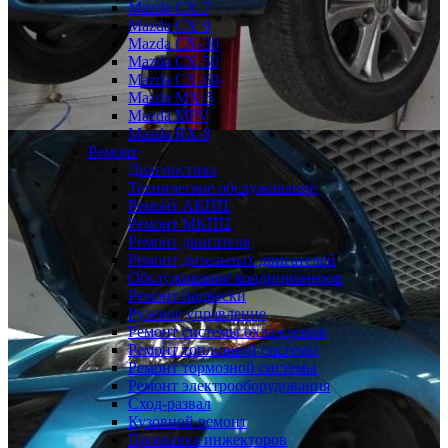
Mazda CX-7
Mazda CX-9
Mazda CX-30
Mazda СХ-50
Mazda СХ-60
Mazda MX-5
Mazda MPV
Mazda RX-8
Ремонт
Диагностика
Техническое обслуживание
Ремонт АКПП
Ремонт МКПП
Ремонт двигателя
Ремонт дизельных двигателей
Обслуживание кондиционеров
Ремонт подвески
Рулевое управление
Ремонт системы охлаждения
Ремонт топливной системы
Ремонт тормозной системы
Ремонт электрооборудования
Сход-развал
Кузовной ремонт
Промывка инжекторов