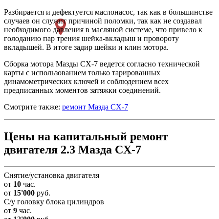
Разбирается и дефектуется маслонасос, так как в большинстве
случаев он служит причиной поломки, так как не создавал
необходимого давления в масляной системе, что привело к
голоданию пар трения шейка-вкладыш и провороту
вкладышей. В итоге задир шейки и клин мотора.
Сборка мотора Мазды СХ-7 ведется согласно технической
карты с использованием только тарированных
динамометрических ключей и соблюдением всех
предписанных моментов затяжки соединений.
Смотрите также:
ремонт Мазда СХ-7
Цены на капитальный ремонт
двигателя 2.3 Мазда CX-7
Снятие/установка двигателя
от
10
час.
от
15'000
руб.
С/у головку блока цилиндров
от
9
час.