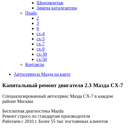
Шиномонтаж
Замена катализатора
Прайс
2
3
6
cx-4
cx-5
cx-7
cx-9
cx-30
cx-50
Контакты
Автосервисы Мазда на карте
Капитальный ремонт двигателя 2.3
Мазда CX-7
Специализированный автосервис Мазда CX-7 в каждом
районе Москвы
Бесплатная диагностика Mazda
Ремонт строго по стандартам производителя
Работаем с 2010 г. Более 55 тыс постоянных клиентов