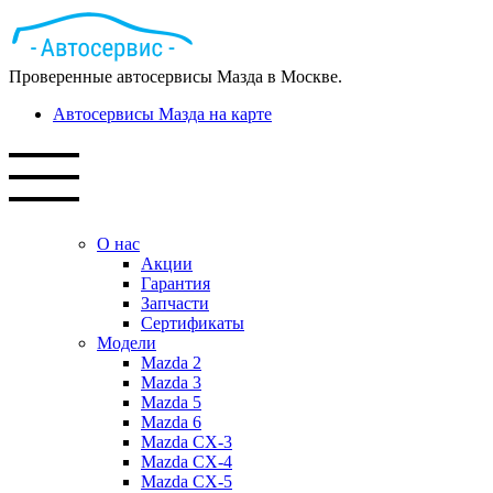
Проверенные автосервисы Мазда в Москве.
Автосервисы Мазда на карте
О нас
Акции
Гарантия
Запчасти
Сертификаты
Модели
Mazda 2
Mazda 3
Mazda 5
Mazda 6
Mazda СХ-3
Mazda СХ-4
Mazda СХ-5