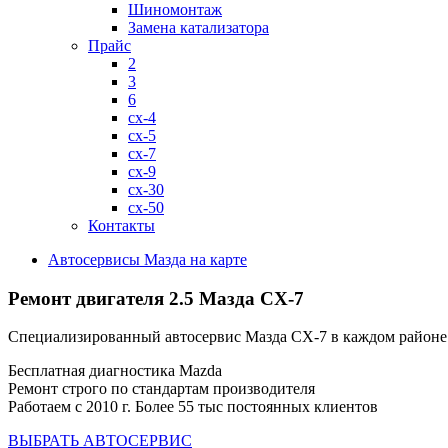
Шиномонтаж
Замена катализатора
Прайс
2
3
6
cx-4
cx-5
cx-7
cx-9
cx-30
cx-50
Контакты
Автосервисы Мазда на карте
Ремонт двигателя 2.5
Мазда CX-7
Специализированный автосервис Мазда CX-7 в каждом район
Бесплатная диагностика Mazda
Ремонт строго по стандартам производителя
Работаем с 2010 г. Более 55 тыс постоянных клиентов
ВЫБРАТЬ АВТОСЕРВИС