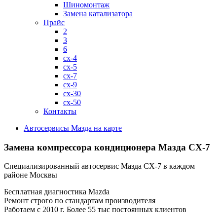
Шиномонтаж
Замена катализатора
Прайс
2
3
6
cx-4
cx-5
cx-7
cx-9
cx-30
cx-50
Контакты
Автосервисы Мазда на карте
Замена компрессора кондиционера
Мазда CX-7
Специализированный автосервис Мазда CX-7 в каждом
районе Москвы
Бесплатная диагностика Mazda
Ремонт строго по стандартам производителя
Работаем с 2010 г. Более 55 тыс постоянных клиентов