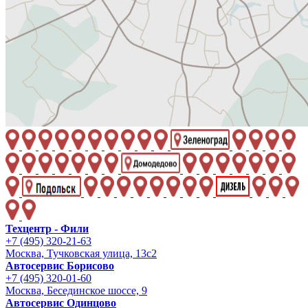
Техцентр - Фили
+7 (495) 320-21-63
Москва, Тучковская улица, 13с2
Автосервис Борисово
+7 (495) 320-01-60
Москва, Бесединское шоссе, 9
Автосервис Одинцово