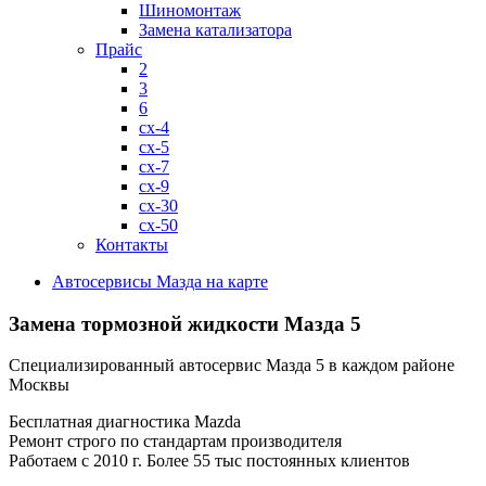
Шиномонтаж
Замена катализатора
Прайс
2
3
6
cx-4
cx-5
cx-7
cx-9
cx-30
cx-50
Контакты
Автосервисы Мазда на карте
Замена тормозной жидкости
Мазда 5
Специализированный автосервис Мазда 5 в каждом районе
Москвы
Бесплатная диагностика Mazda
Ремонт строго по стандартам производителя
Работаем с 2010 г. Более 55 тыс постоянных клиентов