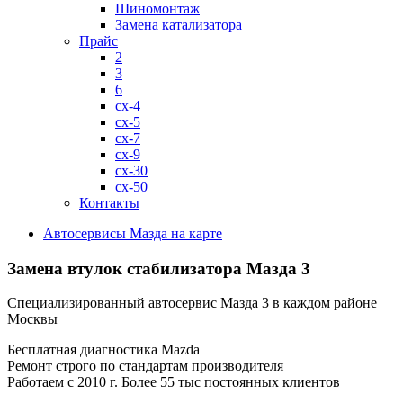
Шиномонтаж
Замена катализатора
Прайс
2
3
6
cx-4
cx-5
cx-7
cx-9
cx-30
cx-50
Контакты
Автосервисы Мазда на карте
Замена втулок стабилизатора
Мазда 3
Специализированный автосервис Мазда 3 в каждом районе
Москвы
Бесплатная диагностика Mazda
Ремонт строго по стандартам производителя
Работаем с 2010 г. Более 55 тыс постоянных клиентов