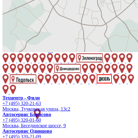
Техцентр - Фили
+7 (495) 320-21-63
Москва, Тучковская улица, 13с2
Автосервис Борисово
+7 (495) 320-01-60
Москва, Бесединское шоссе, 9
Автосервис Одинцово
+7 (495) 320-21-09