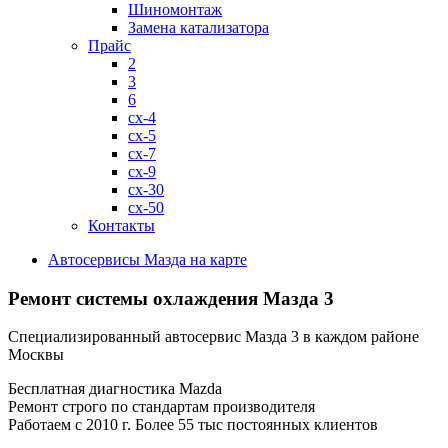
Шиномонтаж
Замена катализатора
Прайс
2
3
6
cx-4
cx-5
cx-7
cx-9
cx-30
cx-50
Контакты
Автосервисы Мазда на карте
Ремонт системы охлаждения
Мазда 3
Специализированный автосервис Мазда 3 в каждом районе
Москвы
Бесплатная диагностика Mazda
Ремонт строго по стандартам производителя
Работаем с 2010 г. Более 55 тыс постоянных клиентов