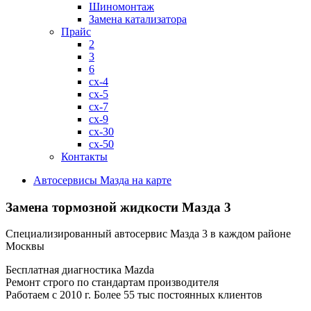
Шиномонтаж
Замена катализатора
Прайс
2
3
6
cx-4
cx-5
cx-7
cx-9
cx-30
cx-50
Контакты
Автосервисы Мазда на карте
Замена тормозной жидкости
Мазда 3
Специализированный автосервис Мазда 3 в каждом районе
Москвы
Бесплатная диагностика Mazda
Ремонт строго по стандартам производителя
Работаем с 2010 г. Более 55 тыс постоянных клиентов