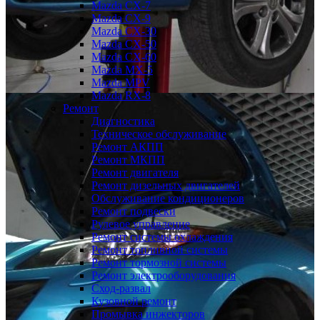
Mazda CX-7
Mazda CX-9
Mazda CX-30
Mazda СХ-50
Mazda СХ-60
Mazda MX-5
Mazda MPV
Mazda RX-8
Ремонт
Диагностика
Техническое обслуживание
Ремонт АКПП
Ремонт МКПП
Ремонт двигателя
Ремонт дизельных двигателей
Обслуживание кондиционеров
Ремонт подвески
Рулевое управление
Ремонт системы охлаждения
Ремонт топливной системы
Ремонт тормозной системы
Ремонт электрооборудования
Сход-развал
Кузовной ремонт
Промывка инжекторов