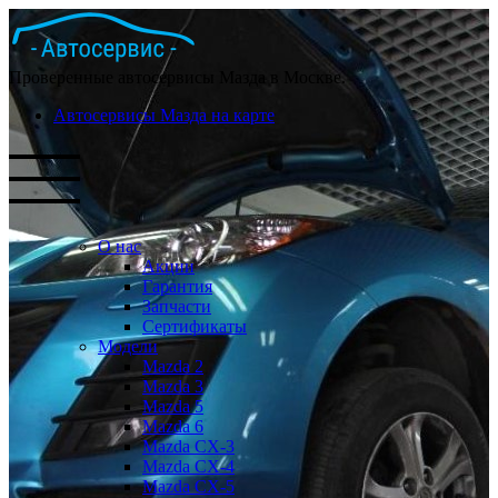
Проверенные автосервисы Мазда в Москве.
Автосервисы Мазда на карте
О нас
Акции
Гарантия
Запчасти
Сертификаты
Модели
Mazda 2
Mazda 3
Mazda 5
Mazda 6
Mazda СХ-3
Mazda СХ-4
Mazda СХ-5