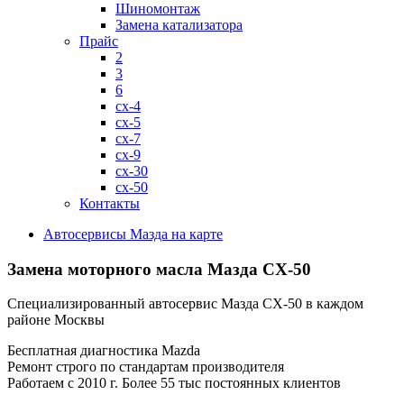
Шиномонтаж
Замена катализатора
Прайс
2
3
6
cx-4
cx-5
cx-7
cx-9
cx-30
cx-50
Контакты
Автосервисы Мазда на карте
Замена моторного масла
Мазда СХ-50
Специализированный автосервис Мазда СХ-50 в каждом
районе Москвы
Бесплатная диагностика Mazda
Ремонт строго по стандартам производителя
Работаем с 2010 г. Более 55 тыс постоянных клиентов