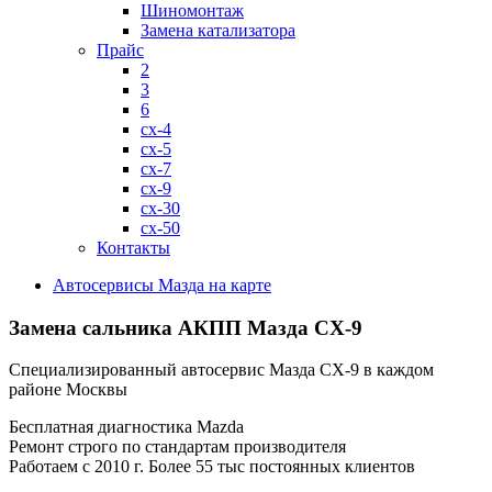
Шиномонтаж
Замена катализатора
Прайс
2
3
6
cx-4
cx-5
cx-7
cx-9
cx-30
cx-50
Контакты
Автосервисы Мазда на карте
Замена сальника АКПП
Мазда СХ-9
Специализированный автосервис Мазда СХ-9 в каждом
районе Москвы
Бесплатная диагностика Mazda
Ремонт строго по стандартам производителя
Работаем с 2010 г. Более 55 тыс постоянных клиентов