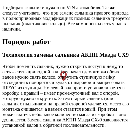
Подбирать сальники нужно по VIN автомобиля. Также
следует учитывать, что при замене сальника правого привода
в полноприводных модификациях помимо сальника требуется
пыльник (пластиковое кольцо). Все компоненты есть у нас в
наличии.
Порядок работ
Технология замены сальника АКПП Мазда СХ9
Чтобы поменять сальник, нужно открыть доступ к нему, то
есть – снять приводной вал. Для начала демонтажа обоих
валов нужно снять колесо, открутить ступичную гайку,
отсоединить поворотный кулак от шаровой и выпрессовать
ШРУС из ступицы. Но левый вал просто устанавливается в
коробку, а правый – имеет промежуточный вал с опорой,
которую нужно открутить. Затем старый сальник (или
сальник с пыльником на правой стороне) удаляется, место его
монтажа очищается, а взамен ставится новый. При этом
может вытечь небольшое количество масла из коробки – оно
доливается. Замена сальника АКПП Мазда СХ-9 завершается
установкой валов в обратной последовательности.