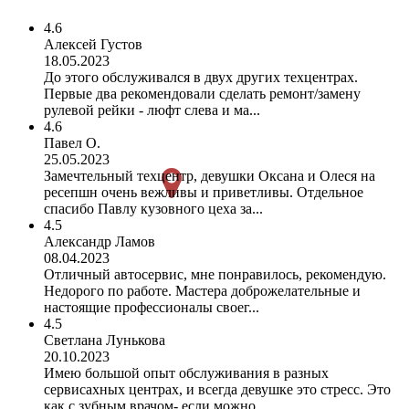
4.6
Алексей Густов
18.05.2023
До этого обслуживался в двух других техцентрах.
Первые два рекомендовали сделать ремонт/замену
рулевой рейки - люфт слева и ма...
4.6
Павел О.
25.05.2023
Замечтельный техцентр, девушки Оксана и Олеся на
ресепшн очень вежливы и приветливы. Отдельное
спасибо Павлу кузовного цеха за...
4.5
Александр Ламов
08.04.2023
Отличный автосервис, мне понравилось, рекомендую.
Недорого по работе. Мастера доброжелательные и
настоящие профессионалы своег...
4.5
Светлана Лунькова
20.10.2023
Имею большой опыт обслуживания в разных
сервисахных центрах, и всегда девушке это стресс. Это
как с зубным врачом- если можно ...