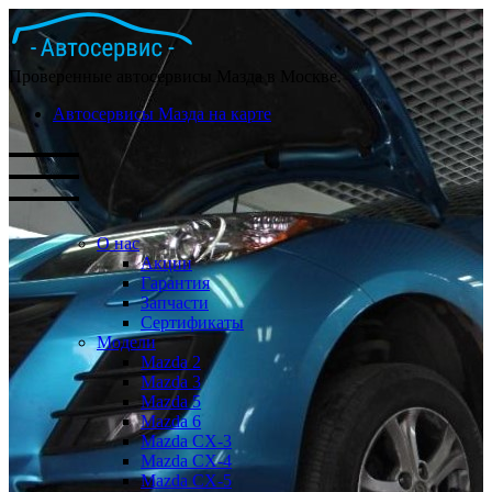
Проверенные автосервисы Мазда в Москве.
Автосервисы Мазда на карте
О нас
Акции
Гарантия
Запчасти
Сертификаты
Модели
Mazda 2
Mazda 3
Mazda 5
Mazda 6
Mazda СХ-3
Mazda СХ-4
Mazda СХ-5