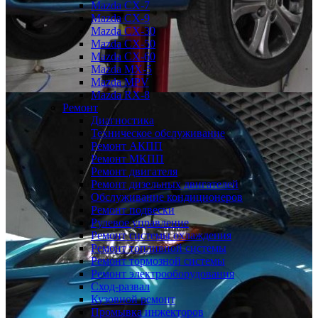
Mazda CX-7
Mazda CX-9
Mazda CX-30
Mazda СХ-50
Mazda СХ-60
Mazda MX-5
Mazda MPV
Mazda RX-8
Ремонт
Диагностика
Техническое обслуживание
Ремонт АКПП
Ремонт МКПП
Ремонт двигателя
Ремонт дизельных двигателей
Обслуживание кондиционеров
Ремонт подвески
Рулевое управление
Ремонт системы охлаждения
Ремонт топливной системы
Ремонт тормозной системы
Ремонт электрооборудования
Сход-развал
Кузовной ремонт
Промывка инжекторов