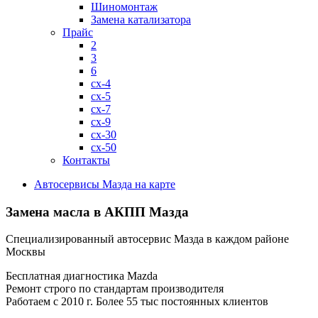
Шиномонтаж
Замена катализатора
Прайс
2
3
6
cx-4
cx-5
cx-7
cx-9
cx-30
cx-50
Контакты
Автосервисы Мазда на карте
Замена масла в АКПП Мазда
Специализированный автосервис Мазда в каждом районе
Москвы
Бесплатная диагностика Mazda
Ремонт строго по стандартам производителя
Работаем с 2010 г. Более 55 тыс постоянных клиентов