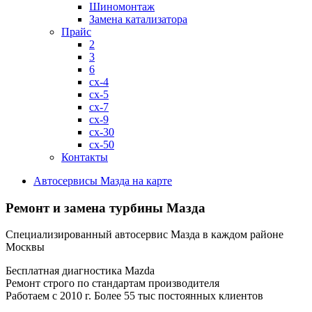
Шиномонтаж
Замена катализатора
Прайс
2
3
6
cx-4
cx-5
cx-7
cx-9
cx-30
cx-50
Контакты
Автосервисы Мазда на карте
Ремонт и замена турбины Мазда
Специализированный автосервис Мазда в каждом районе
Москвы
Бесплатная диагностика Mazda
Ремонт строго по стандартам производителя
Работаем с 2010 г. Более 55 тыс постоянных клиентов