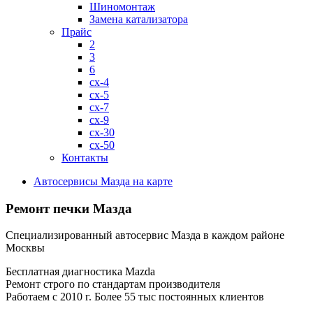
Шиномонтаж
Замена катализатора
Прайс
2
3
6
cx-4
cx-5
cx-7
cx-9
cx-30
cx-50
Контакты
Автосервисы Мазда на карте
Ремонт печки Мазда
Специализированный автосервис Мазда в каждом районе
Москвы
Бесплатная диагностика Mazda
Ремонт строго по стандартам производителя
Работаем с 2010 г. Более 55 тыс постоянных клиентов