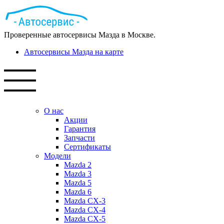
Проверенные автосервисы Мазда в Москве.
Автосервисы Мазда на карте
О нас
Акции
Гарантия
Запчасти
Сертификаты
Модели
Mazda 2
Mazda 3
Mazda 5
Mazda 6
Mazda СХ-3
Mazda СХ-4
Mazda СХ-5