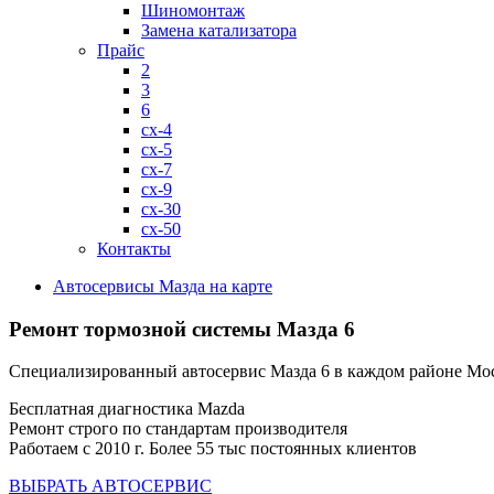
Шиномонтаж
Замена катализатора
Прайс
2
3
6
cx-4
cx-5
cx-7
cx-9
cx-30
cx-50
Контакты
Автосервисы Мазда на карте
Ремонт тормозной системы
Мазда 6
Специализированный автосервис Мазда 6 в каждом районе Мо
Бесплатная диагностика Mazda
Ремонт строго по стандартам производителя
Работаем с 2010 г. Более 55 тыс постоянных клиентов
ВЫБРАТЬ АВТОСЕРВИС