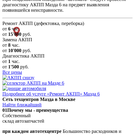
диагностику АКПП Мазда 6 на предмет выявления
появившейся неисправности.
Ремонт АКПП (дефектовка, переборка)
от
6
час.
от
15'000
руб.
Замена АКПП
от
8
час.
от
10'000
руб.
Диагностика АКПП
от
1
час.
от
1'500
руб.
Все цены
Подробнее об услуге «Ремонт АКПП» Мазда 6
Сеть техцентров Мазда в Москве
Найти ближайший
01
Почему мы - преимущества
Собственный
склад автозапчастей
при каждом автотехцентре
Большинство расходников и