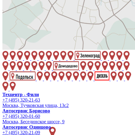
Техцентр - Фили
+7 (495) 320-21-63
Москва, Тучковская улица, 13с2
Автосервис Борисово
+7 (495) 320-01-60
Москва, Бесединское шоссе, 9
Автосервис Одинцово
+7 (495) 320-21-09