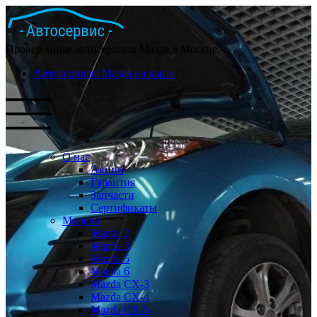
Проверенные автосервисы Мазда в Москве.
Автосервисы Мазда на карте
О нас
Акции
Гарантия
Запчасти
Сертификаты
Модели
Mazda 2
Mazda 3
Mazda 5
Mazda 6
Mazda СХ-3
Mazda СХ-4
Mazda СХ-5