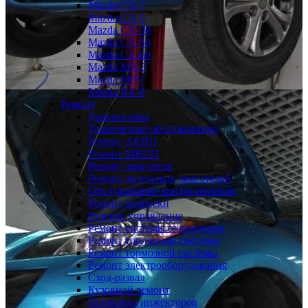
Mazda CX-7
Mazda CX-9
Mazda CX-30
Mazda СХ-50
Mazda СХ-60
Mazda MX-5
Mazda MPV
Mazda RX-8
Ремонт
Диагностика
Техническое обслуживание
Ремонт АКПП
Ремонт МКПП
Ремонт двигателя
Ремонт дизельных двигателей
Обслуживание кондиционеров
Ремонт подвески
Рулевое управление
Ремонт системы охлаждения
Ремонт топливной системы
Ремонт тормозной системы
Ремонт электрооборудования
Сход-развал
Кузовной ремонт
Промывка инжекторов