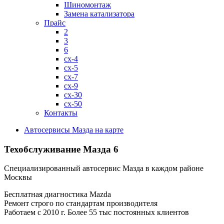
Шиномонтаж
Замена катализатора
Прайс
2
3
6
cx-4
cx-5
cx-7
cx-9
cx-30
cx-50
Контакты
Автосервисы Мазда на карте
Техобслуживание Мазда 6
Специализированный автосервис Мазда в каждом районе
Москвы
Бесплатная диагностика Mazda
Ремонт строго по стандартам производителя
Работаем с 2010 г. Более 55 тыс постоянных клиентов