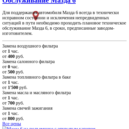
Обслуживание
Мазда 6
Для поддержания автомобиля Мазда 6 всегда в технически
исправном состоянии и исключения непредвиденных
ситуаций в пути необходимо проходить плановое техническое
обслуживание Мазда 6, в сроки, предписанные заводом-
изготовителем.
Замена воздушного фильтра
от
1
час.
от
400
руб.
Замена салонного фильтра
от
0
час.
от
500
руб.
Замена топливного фильтра в баке
от
1
час.
от
1'500
руб.
Замена масла и масляного фильтра
от
1
час.
от
700
руб.
Замена свечей зажигания
от
1
час.
от
800
руб.
Все цены