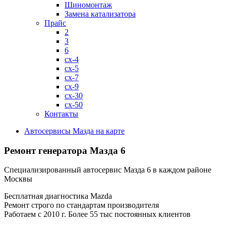
Шиномонтаж
Замена катализатора
Прайс
2
3
6
cx-4
cx-5
cx-7
cx-9
cx-30
cx-50
Контакты
Автосервисы Мазда на карте
Ремонт генератора
Мазда 6
Специализированный автосервис Мазда 6 в каждом районе
Москвы
Бесплатная диагностика Mazda
Ремонт строго по стандартам производителя
Работаем с 2010 г. Более 55 тыс постоянных клиентов