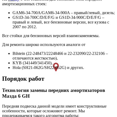
амортизационных стоек:
GAM6-34-700A/GAM6-34-900A – правый/левый, дизель;
GS1D-34-700C/D/E/F/G и GS1D-34-900C/D/E/F/G –
правый и левый, все бензиновые версии, все кузова с
2007 по 2012.
Все стойки для бензиновых версий взаимозаменяемы.
Для ремонта широко используются аналоги от
Bilstein (22-248473/22248466 и 22-232090/22-232106 –
отличаются жесткостью),
KYB (341449/341450),
Hola (SH21-062G/SH22-062G) и других.
Порядок работ
Технология замены передних амортизаторов
Мазда 6 GH
Передняя подвеска данной модели имеет конструктивные
особенности, которые осложняют ремонт. Мы
придерживаемся такого алгоритма работы: