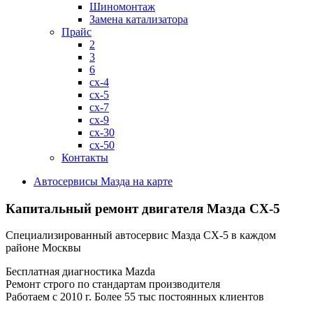
Шиномонтаж
Замена катализатора
Прайс
2
3
6
cx-4
cx-5
cx-7
cx-9
cx-30
cx-50
Контакты
Автосервисы Мазда на карте
Капитальный ремонт двигателя
Мазда СХ-5
Специализированный автосервис Мазда СХ-5 в каждом
районе Москвы
Бесплатная диагностика Mazda
Ремонт строго по стандартам производителя
Работаем с 2010 г. Более 55 тыс постоянных клиентов