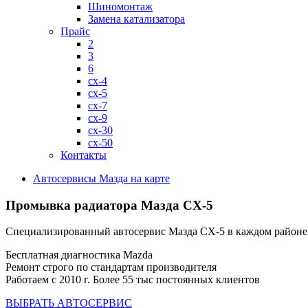
Шиномонтаж
Замена катализатора
Прайс
2
3
6
cx-4
cx-5
cx-7
cx-9
cx-30
cx-50
Контакты
Автосервисы Мазда на карте
Промывка радиатора
Мазда СХ-5
Специализированный автосервис Мазда СХ-5 в каждом район
Бесплатная диагностика Mazda
Ремонт строго по стандартам производителя
Работаем с 2010 г. Более 55 тыс постоянных клиентов
ВЫБРАТЬ АВТОСЕРВИС