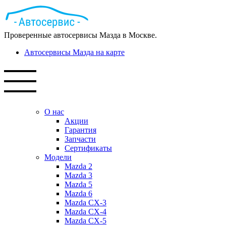
Проверенные автосервисы Мазда в Москве.
Автосервисы Мазда на карте
О нас
Акции
Гарантия
Запчасти
Сертификаты
Модели
Mazda 2
Mazda 3
Mazda 5
Mazda 6
Mazda СХ-3
Mazda СХ-4
Mazda СХ-5