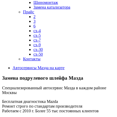
Шиномонтаж
Замена катализатора
Прайс
2
3
6
cx-4
cx-5
cx-7
cx-9
cx-30
cx-50
Контакты
Автосервисы Мазда на карте
Замена подрулевого шлейфа Мазда
Специализированный автосервис Мазда в каждом районе
Москвы
Бесплатная диагностика Mazda
Ремонт строго по стандартам производителя
Работаем с 2010 г. Более 55 тыс постоянных клиентов