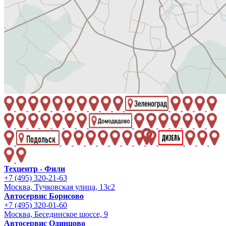
Техцентр - Фили
+7 (495) 320-21-63
Москва, Тучковская улица, 13с2
Автосервис Борисово
+7 (495) 320-01-60
Москва, Бесединское шоссе, 9
Автосервис Одинцово