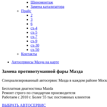
Шиномонтаж
Замена катализатора
Прайс
2
3
6
cx-4
cx-5
cx-7
cx-9
cx-30
cx-50
Контакты
Автосервисы Мазда на карте
Замена противотуманной фары Мазда
Специализированный автосервис Мазда в каждом районе Мос
Бесплатная диагностика Mazda
Ремонт строго по стандартам производителя
Работаем с 2010 г. Более 55 тыс постоянных клиентов
ВЫБРАТЬ АВТОСЕРВИС