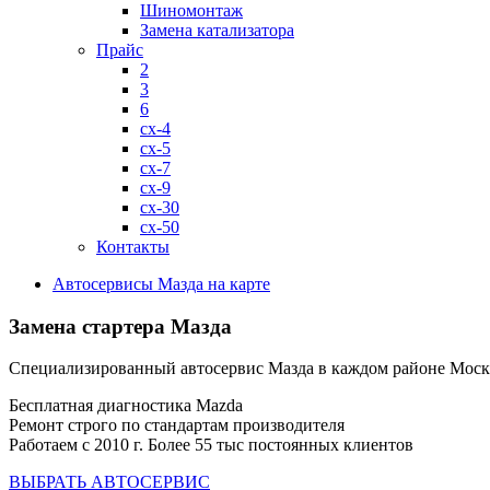
Шиномонтаж
Замена катализатора
Прайс
2
3
6
cx-4
cx-5
cx-7
cx-9
cx-30
cx-50
Контакты
Автосервисы Мазда на карте
Замена стартера Мазда
Специализированный автосервис Мазда в каждом районе Мос
Бесплатная диагностика Mazda
Ремонт строго по стандартам производителя
Работаем с 2010 г. Более 55 тыс постоянных клиентов
ВЫБРАТЬ АВТОСЕРВИС