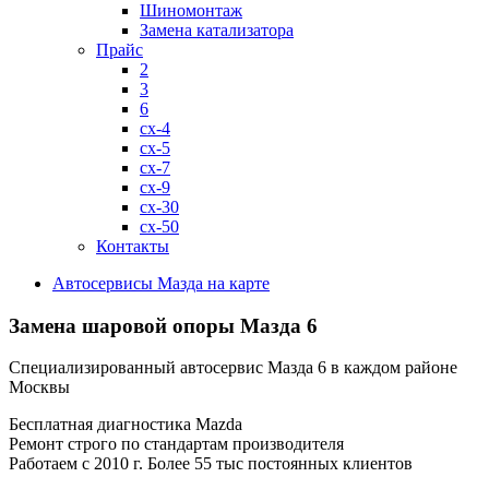
Шиномонтаж
Замена катализатора
Прайс
2
3
6
cx-4
cx-5
cx-7
cx-9
cx-30
cx-50
Контакты
Автосервисы Мазда на карте
Замена шаровой опоры
Мазда 6
Специализированный автосервис Мазда 6 в каждом районе
Москвы
Бесплатная диагностика Mazda
Ремонт строго по стандартам производителя
Работаем с 2010 г. Более 55 тыс постоянных клиентов