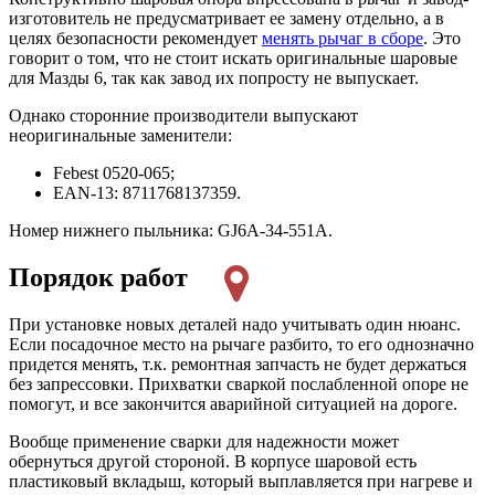
изготовитель не предусматривает ее замену отдельно, а в
целях безопасности рекомендует
менять рычаг в сборе
. Это
говорит о том, что не стоит искать оригинальные шаровые
для Мазды 6, так как завод их попросту не выпускает.
Однако сторонние производители выпускают
неоригинальные заменители:
Febest 0520-065;
EAN-13: 8711768137359.
Номер нижнего пыльника: GJ6A-34-551A.
Порядок работ
При установке новых деталей надо учитывать один нюанс.
Если посадочное место на рычаге разбито, то его однозначно
придется менять, т.к. ремонтная запчасть не будет держаться
без запрессовки. Прихватки сваркой послабленной опоре не
помогут, и все закончится аварийной ситуацией на дороге.
Вообще применение сварки для надежности может
обернуться другой стороной. В корпусе шаровой есть
пластиковый вкладыш, который выплавляется при нагреве и